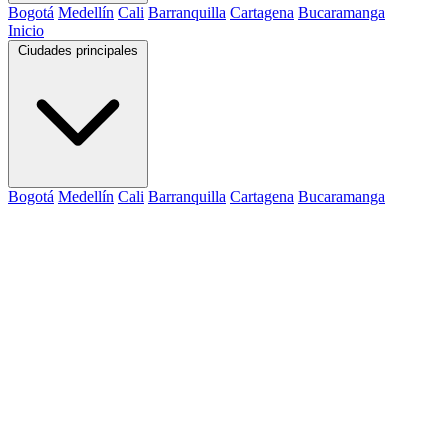
Bogotá
Medellín
Cali
Barranquilla
Cartagena
Bucaramanga
Inicio
Ciudades principales
Bogotá
Medellín
Cali
Barranquilla
Cartagena
Bucaramanga