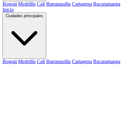
Bogotá
Medellín
Cali
Barranquilla
Cartagena
Bucaramanga
Inicio
Ciudades principales
Bogotá
Medellín
Cali
Barranquilla
Cartagena
Bucaramanga