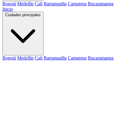
Bogotá
Medellín
Cali
Barranquilla
Cartagena
Bucaramanga
Inicio
Ciudades principales
Bogotá
Medellín
Cali
Barranquilla
Cartagena
Bucaramanga