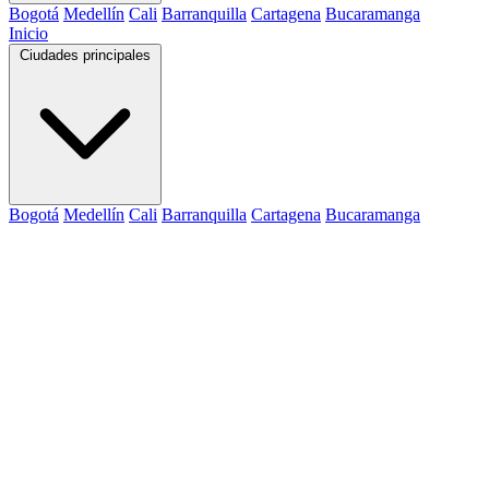
Bogotá
Medellín
Cali
Barranquilla
Cartagena
Bucaramanga
Inicio
Ciudades principales
Bogotá
Medellín
Cali
Barranquilla
Cartagena
Bucaramanga