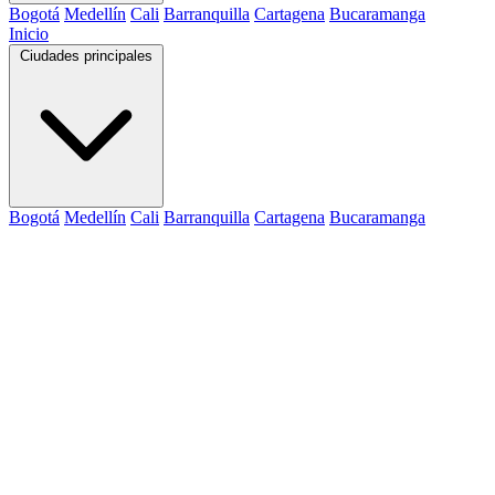
Bogotá
Medellín
Cali
Barranquilla
Cartagena
Bucaramanga
Inicio
Ciudades principales
Bogotá
Medellín
Cali
Barranquilla
Cartagena
Bucaramanga