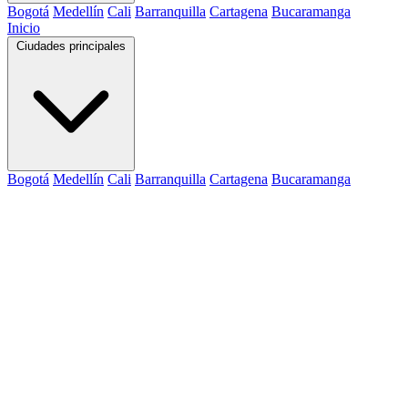
Bogotá
Medellín
Cali
Barranquilla
Cartagena
Bucaramanga
Inicio
Ciudades principales
Bogotá
Medellín
Cali
Barranquilla
Cartagena
Bucaramanga