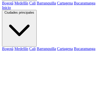
Bogotá
Medellín
Cali
Barranquilla
Cartagena
Bucaramanga
Inicio
Ciudades principales
Bogotá
Medellín
Cali
Barranquilla
Cartagena
Bucaramanga